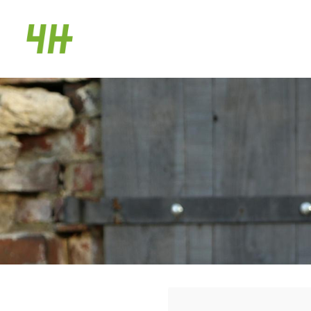
Siirry
sivun
Riihimäen 4H-yhdistys
sisältöön