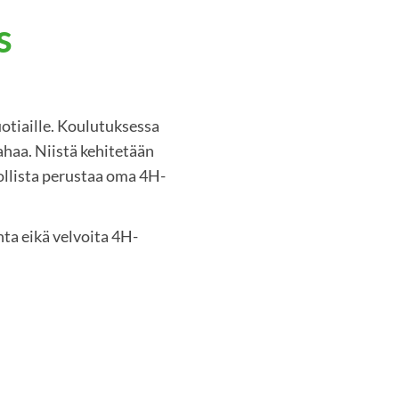
s
otiaille. Koulutuksessa
rahaa. Niistä kehitetään
ollista perustaa oma 4H-
a eikä velvoita 4H-