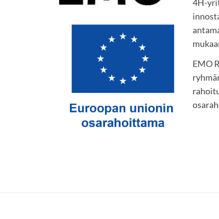
4H-yri
innost
antama
mukaan
EMO Ry
ryhmä
rahoit
osarah