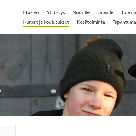
Etusivu
Yhdistys
Nuorille
Lapsille
Tule me
Kurssit ja koulutukset
Kesätoiminta
Tapahtuma