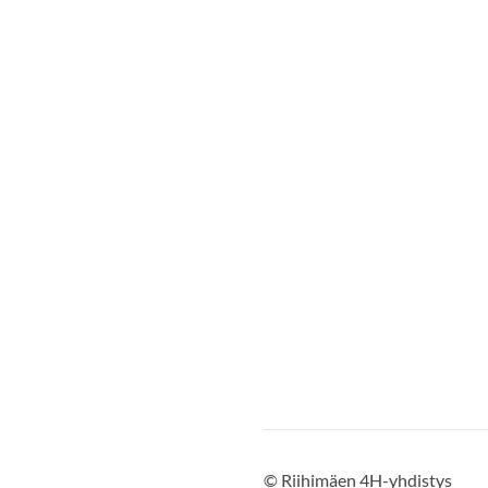
©
Riihimäen 4H-yhdistys