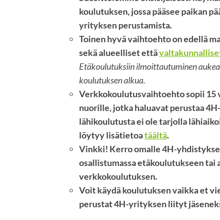
koulutuksen, jossa pääsee paikan pä
yrityksen perustamista.
Toinen hyvä vaihtoehto on edellä ma
sekä alueelliset että
valtakunnallise
Etäkoulutuksiin ilmoittautuminen aukeaa
koulutuksen alkua.
Verkkokoulutusvaihtoehto sopii 15 v
nuorille, jotka haluavat perustaa 4H
lähikoulutusta ei ole tarjolla lähiai
löytyy lisätietoa
täältä
.
Vinkki! Kerro omalle 4H-yhdistyksell
osallistumassa etäkoulutukseen tai 
verkkokoulutuksen.
Voit käydä koulutuksen vaikka et vie
perustat 4H-yrityksen liityt jäseneks