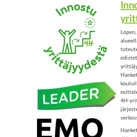
Inn
yri
Lopen,
alueel
toteut
ediste
yrittäj
Hanket
kouluil
esitte
4H-yri
järjest
verkos
Hanket