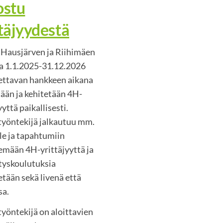
ostu
ttäjyydestä
 Hausjärven ja Riihimäen
la 1.1.2025-31.12.2026
ettavan hankkeen aikana
tään ja kehitetään 4H-
yyttä paikallisesti.
yöntekijä jalkautuu mm.
le ja tapahtumiin
lemään 4H-yrittäjyyttä ja
tyskoulutuksia
etään sekä livenä että
sa.
yöntekijä on aloittavien