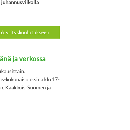
 juhannusviikolla
.6. yrityskoulutukseen
änä ja verkossa
kausittain.
ms-kokonaisuuksina klo 17-
en, Kaakkois-Suomen ja