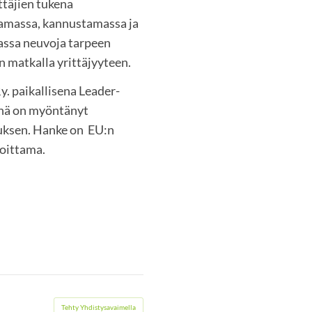
ttäjien tukena
amassa, kannustamassa ja
ssa neuvoja tarpeen
 matkalla yrittäjyyteen.
. paikallisena Leader-
nä on myöntänyt
uksen. Hanke on EU:n
oittama.
Tehty Yhdistysavaimella