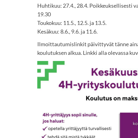
Huhtikuu: 27.4., 28.4. Poikkeuksellisesti va
19.30
Toukokuu: 11.5., 12.5. ja 13.5.
Kesäkuu: 8.6., 9.6. ja 11.6.
Ilmoittautumislinkit päivittyvät tänne ain
koulutuksen alkua. Linkki alla olevassa kuv