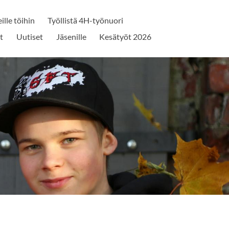
ille töihin
Työllistä 4H-työnuori
t
Uutiset
Jäsenille
Kesätyöt 2026