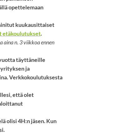
ällä opettelemaan
initut kuukausittaiset
t etäkoulutukset
.
 aina n. 3 viikkoa ennen
uotta täyttäneille
-yrityksen ja
koina. Verkkokoulutuksesta
esi, että olet
aloittanut
lä olisi 4H:n jäsen. Kun
i.