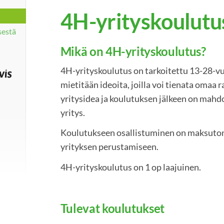
4H-yrityskoulutu
sestä
Mikä on 4H-yrityskoulutus?
4H-yrityskoulutus on tarkoitettu 13-28-vu
mietitään ideoita, joilla voi tienata omaa 
yritysidea ja koulutuksen jälkeen on mahd
yritys.
Koulutukseen osallistuminen on maksutont
yrityksen perustamiseen.
4H-yrityskoulutus on 1 op laajuinen.
Tulevat koulutukset